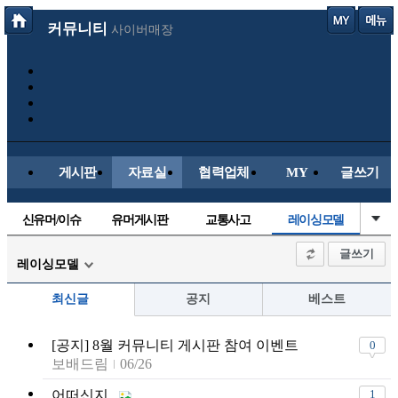
커뮤니티
사이버매장
게시판
자료실
협력업체
MY
글쓰기
신유머/이슈
유머게시판
교통사고
레이싱모델
국산차
수입차
내차사진
직찍/특종
글쓰기
레이싱모델
자동차사진
후방주의방
자유사진
군사/무기
최신글
공지
베스트
트럭/버스
항공/해운/철도
올드카/추억
오토바이
[공지] 8월 커뮤니티 게시판 참여 이벤트
0
장착시공사진
보배드림
06/26
어떠신지..
1