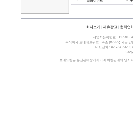
서수
1
얼라이먼트
회사소개
|
제휴광고
|
협력업
사업자등록번호 : 117-81-6
주식회사 보배네트워크
|
주소 (07995) 서울 
대표전화 : 02-784-2329
|
Copy
보배드림은 통신판매중개자이며 차량판매의 당사자가