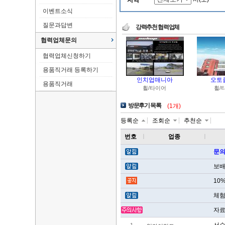
지역
이벤트소식
질문과답변
강력추천 협력업체
협력업체문의
협력업체신청하기
용품직거래 등록하기
인치업매니아
오토
용품직거래
휠/타이어
휠/
방문후기 목록
(1개)
등록순
조회순
추천순
번호
ㅣ
업종
ㅣ
문의
보배
10
체험
자료