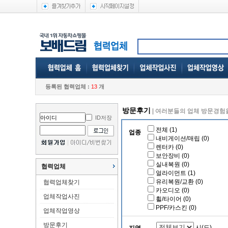
등록된 협력업체 :
13
개
방문후기
| 여러분들의 업체 방문경험
ID저장
전체
(1)
업종
내비게이션/매립
(0)
렌터카
(0)
보안장비
(0)
실내복원
(0)
협력업체
얼라이먼트
(1)
유리복원/교환
(0)
협력업체찾기
카오디오
(0)
업체작업사진
휠/타이어
(0)
PPF/카스킨
(0)
업체작업영상
방문후기
시(도)