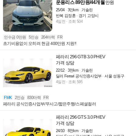
운용리스 89만원/44개월
만원
25/04
3만km
가솔린
반복 김정훈
경기 고양시
4일전
조회 504
인수금 0만원
5인승
204마력
FR
초기비용없이 오히려 현금 400만원 지원!!
페라리 296 GTB 3.0 PHEV
가격 상담
22/12
3천km
가솔린
딜러 Ferrari 공식인증사업부
서울 성동구
4일전
조회 595
FMK
2인승
830마력
FR
페라리 공식인증사업부/무사고/짧은주행/스페셜컬러
페라리 296 GTS 3.0 PHEV
가격 상담
24/10
8천km
가솔린