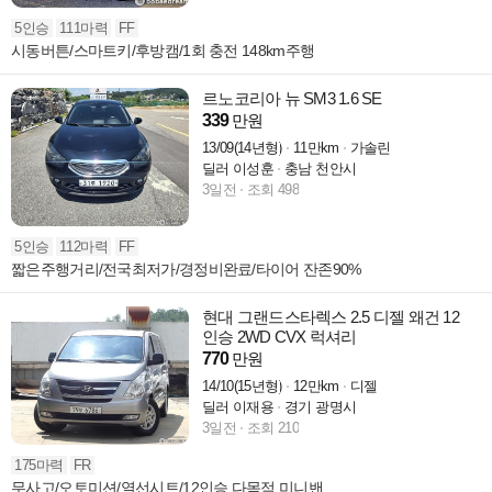
5인승
111마력
FF
시동버튼/스마트키/후방캠/1회 충전 148km주행
르노코리아 뉴 SM3 1.6 SE
339
만원
13/09(14년형)
11만km
가솔린
딜러 이성훈
충남 천안시
3일전
조회 498
5인승
112마력
FF
짧은주행거리/전국최저가/경정비완료/타이어 잔존90%
현대 그랜드스타렉스 2.5 디젤 왜건 12
인승 2WD CVX 럭셔리
770
만원
14/10(15년형)
12만km
디젤
딜러 이재용
경기 광명시
3일전
조회 210
175마력
FR
무사고/오토미션/열선시트/12인승 다목적 미니밴