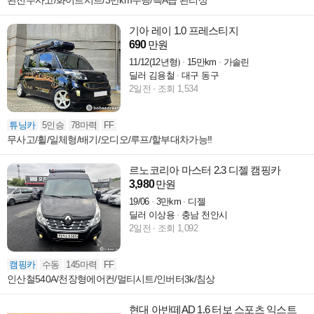
완전무사고/화이트시트/3만km주행/특A급 관리상
기아 레이 1.0 프레스티지
690
만원
11/12(12년형)
15만km
가솔린
딜러 김용철
대구 동구
2일전
조회 1,534
튜닝카
5인승
78마력
FF
무사고/휠/일체형/배기/오디오/루프/할부대차가능!!
르노코리아 마스터 2.3 디젤 캠핑카
3,980
만원
19/06
3만km
디젤
딜러 이상용
충남 천안시
2일전
조회 1,092
캠핑카
수동
145마력
FF
인산철540A/천장형에어컨/멀티시트/인버터3k/침상
현대 아반떼AD 1.6 터보 스포츠 익스트