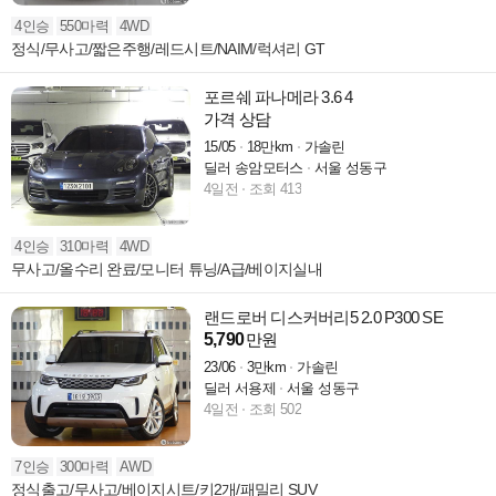
4인승
550마력
4WD
정식/무사고/짧은주행/레드시트/NAIM/럭셔리 GT
포르쉐 파나메라 3.6 4
가격 상담
15/05
18만km
가솔린
딜러 송암모터스
서울 성동구
4일전
조회 413
4인승
310마력
4WD
무사고/올수리 완료/모니터 튜닝/A급/베이지실내
랜드로버 디스커버리5 2.0 P300 SE
5,790
만원
23/06
3만km
가솔린
딜러 서용제
서울 성동구
4일전
조회 502
7인승
300마력
AWD
정식출고/무사고/베이지시트/키2개/패밀리 SUV