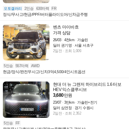
오토갤러리
2인승
630마력
FR
정식/무사고/현금/PPF/버터플라이도어/신차급주행
벤츠 마이바흐
가격 상담
26/03
4천km
가솔린
딜러 권기영
서울 서초구
2일전
조회 1,009
5인승
557마력
AWD
현금/정식/완전무사고/신차3억4,500/4인시트옵션
현대 더 뉴 그랜저 하이브리드 1.6 터보
HEV 익스클루시브
3,680
만원
23/07
3만km
가솔린+전기
딜러 심연정
경기 수원시
2일전
조회 2,352
5인승
FF