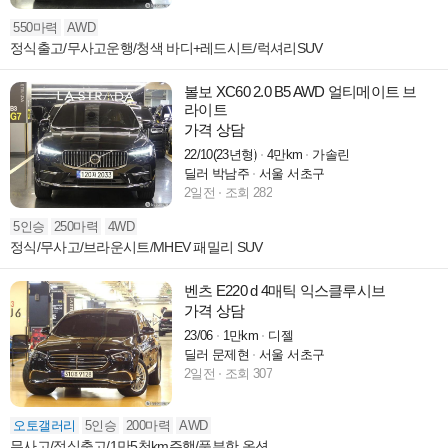
550마력
AWD
정식출고/무사고운행/청색 바디+레드시트/럭셔리SUV
볼보 XC60 2.0 B5 AWD 얼티메이트 브
라이트
가격 상담
22/10(23년형)
4만km
가솔린
딜러 박남주
서울 서초구
2일전
조회 282
5인승
250마력
4WD
정식/무사고/브라운시트/MHEV 패밀리 SUV
벤츠 E220 d 4매틱 익스클루시브
가격 상담
23/06
1만km
디젤
딜러 문제현
서울 서초구
2일전
조회 307
오토갤러리
5인승
200마력
AWD
무사고/정식출고/1만5천km주행/풍부한 옵션