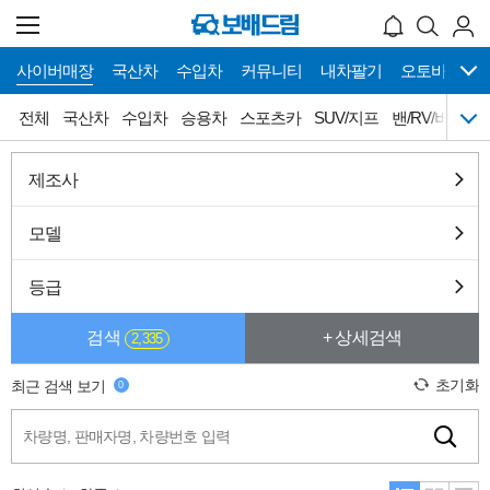
사이버매장
국산차
수입차
커뮤니티
내차팔기
오토바이
메
사이버매장 바로가기
전체
국산차
수입차
승용차
스포츠카
SUV/지프
밴/RV/버스
뉴
네
이
게
전체
국산차
수입차
승용차
제조사
이
션
스포츠카
SUV/지프
밴/RV/버스
픽업/트럭
모델
캠핑카
튜닝카
올드카
슈퍼카
등급
희귀차
오토갤러리
검색
+ 상세검색
2,335
초기화
최근 검색 보기
0