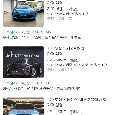
가격 상담
21/12
6천km
가솔린
딜러 (주)스피젠
서울 서초구
4일전
조회 4,226
오토갤러리
2인승
300마력
MR
무사고/컬러PPF시공/스웨이드시트/카본파이버 루프
포르쉐 911 GT3 투어링
가격 상담
26/05
115km
가솔린
딜러 (주)에이원중고차사업부
서울 서초구
4일전
조회 3,215
오토갤러리
4인승
510마력
FR
정식/무사고/신차상태/전체PPF/무늬리스/보라색바디
롤스로이스 레이스 6.6 V12 블랙 배지
가격 상담
20/01
1만km
가솔린