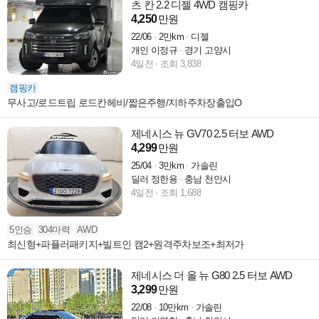
츠 칸 2.2 디젤 4WD 캠핑카
4,250
만원
22/06
2만km
디젤
개인 이정규
경기 고양시
4일전
조회 3,838
캠핑카
무사고/로드트립 로드칸헤비/짧은주행/지하주차장출입O
제네시스 뉴 GV70 2.5 터보 AWD
4,299
만원
25/04
3만km
가솔린
딜러 정한용
충남 천안시
4일전
조회 1,688
5인승
304마력
AWD
최신형+파퓰러패키지+빌트인 캠2+원격주차보조+최저가
제네시스 더 올 뉴 G80 2.5 터보 AWD
3,299
만원
22/08
10만km
가솔린