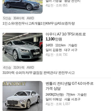
딜러 기영철
충남 천안시
4일전
조회 855
5인승
304마력
AWD
1인소유/완전무사고/6개월1만KM무상AS보증차량
아우디 A7 3.0 TFSI 콰트로
1,100
만원
14/03
11만km
가솔린
딜러 김용현
대구 서구
4일전
조회 730
4인승
310마력
AWD
310마력 슈퍼차저/무결점점 완벽관리/ 완전무사고
벤틀리 컨티넨탈 GT 4.0 아주르
가격 상담
24/08(23년형)
7천km
가솔린
딜러 이혜성
서울 서초구
4일전
조회 1,037