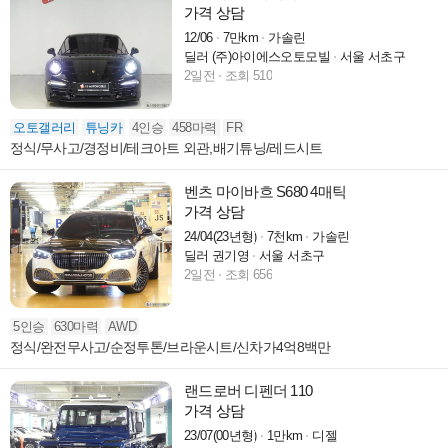
가격 상담
12/06
7만km
가솔린
딜러 (주)아이에스오토모빌
서울 서초구
2일전
조회 510
오토갤러리
튜닝카
4인승
458마력
FR
정식/무사고/경정비/테크아트 외관,배기튜닝/레드시트
벤츠 마이바흐 S680 4매틱
가격 상담
24/04(23년형)
7천km
가솔린
딜러 권기영
서울 서초구
2일전
조회 656
5인승
630마력
AWD
정식/완전무사고/순정투톤/브라운시트/신차가4억8백만
랜드로버 디펜더 110
가격 상담
23/07(00년형)
1만km
디젤