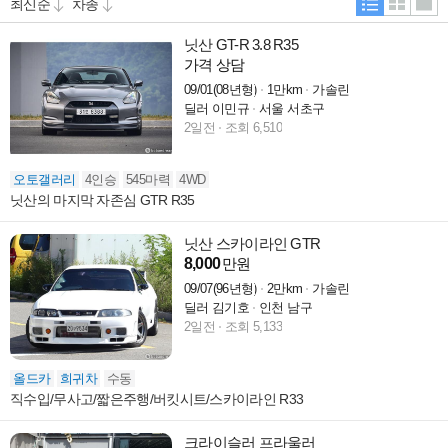
닛산 GT-R 3.8 R35
가격 상담
09/01(08년형)
1만km
가솔린
딜러 이민규
서울 서초구
2일전
조회 6,510
오토갤러리
4인승
545마력
4WD
닛산의 마지막 자존심 GTR R35
닛산 스카이라인 GTR
8,000
만원
09/07(96년형)
2만km
가솔린
딜러 김기호
인천 남구
2일전
조회 5,133
올드카
희귀차
수동
직수입/무사고/짧은주행/버킷시트/스카이라인 R33
크라이슬러 프라울러