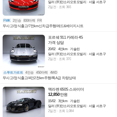
딜러 (주)만소리오토모빌리
서울 서초구
2일전
조회 365
FMK
2인승
830마력
FR
무사고/정식출고/7천km신차급주행/레드&베이지시트
포르쉐 911 카레라 4S
가격 상담
20/02
4만km
가솔린
딜러 (주)만소리오토모빌리
서울 서초구
2일전
조회 370
스투트가르트
4인승
450마력
4WD
무사고/정식출고/4만2천km주행/특A급 차량상태
맥라렌 650S 스파이더
12,850
만원
15/02
3만km
가솔린
딜러 (주)만소리오토모빌리
서울 서초구
2일전
조회 1,084