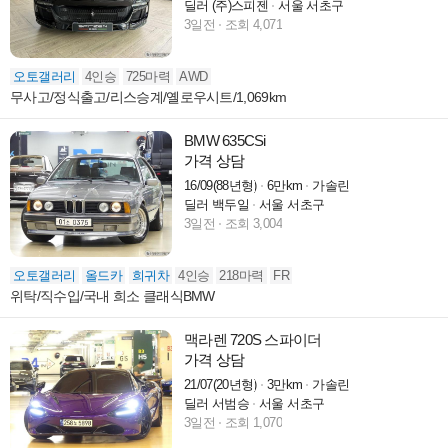
딜러 (주)스피젠
서울 서초구
3일전
조회 4,071
오토갤러리
4인승
725마력
AWD
무사고/정식출고/리스승계/옐로우시트/1,069km
BMW 635CSi
가격 상담
16/09(88년형)
6만km
가솔린
딜러 백두일
서울 서초구
3일전
조회 3,004
오토갤러리
올드카
희귀차
4인승
218마력
FR
위탁/직수입/국내 희소 클래식BMW
맥라렌 720S 스파이더
가격 상담
21/07(20년형)
3만km
가솔린
딜러 서범승
서울 서초구
3일전
조회 1,070