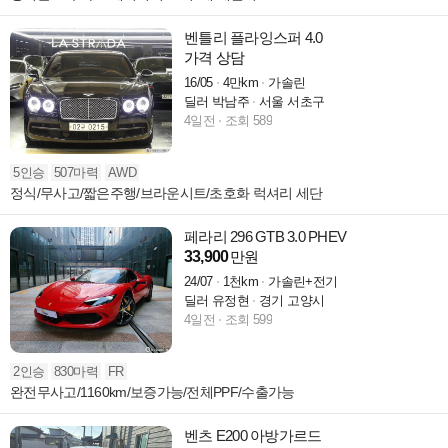
벤틀리 플라잉스퍼 4.0
가격 상담
16/05
4만km
가솔린
딜러 박남주
서울 서초구
4일전
조회 589
5인승
507마력
AWD
정식/무사고/짧은주행/브라운시트/초호화 럭셔리 세단
페라리 296 GTB 3.0 PHEV
33,900
만원
24/07
1천km
가솔린+전기
딜러 유정현
경기 고양시
4일전
조회 599
2인승
830마력
FR
완전무사고/1160km/보증가능/전체PPF/수출가능
벤츠 E200 아방가르드