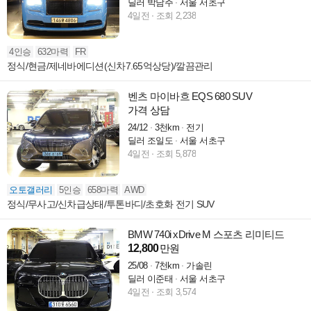
딜러 박남주
서울 서초구
4일전
조회 2,238
4인승
632마력
FR
정식/현금/제네바에디션(신차7.65억상당)/깔끔관리
벤츠 마이바흐 EQS 680 SUV
가격 상담
24/12
3천km
전기
딜러 조일도
서울 서초구
4일전
조회 5,878
오토갤러리
5인승
658마력
AWD
정식/무사고/신차급상태/투톤바디/초호화 전기 SUV
BMW 740i xDrive M 스포츠 리미티드
12,800
만원
25/08
7천km
가솔린
딜러 이준태
서울 서초구
4일전
조회 3,574