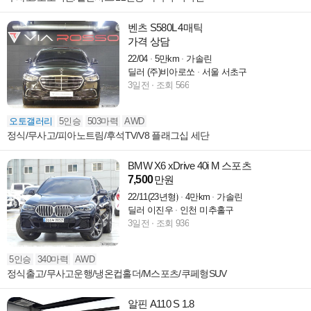
벤츠 S580L 4매틱
가격 상담
22/04
5만km
가솔린
딜러 (주)비아로쏘
서울 서초구
3일전
조회 566
오토갤러리
5인승
503마력
AWD
정식/무사고/피아노트림/후석TV/V8 플래그십 세단
BMW X6 xDrive 40i M 스포츠
7,500
만원
22/11(23년형)
4만km
가솔린
딜러 이진우
인천 미추홀구
3일전
조회 936
5인승
340마력
AWD
정식출고/무사고운행/냉온컵홀더/M스포츠/쿠페형SUV
알핀 A110 S 1.8