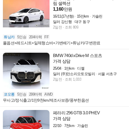
림 셀렉션
1,160
만원
16/11(17년형)
15만km
가솔린
딜러 강신행
대구 동구
2일전
조회 809
튜닝카
5인승
204마력
FF
풀옵션+레드시트+일체형쇼바+가변배기+튜닝카/구변완료
BMW 740d xDrive M 스포츠
가격 상담
25/04
1만km
디젤
딜러 (주)만소리오토모빌리
서울 서초구
2일전
조회 1,033
코오롱
5인승
299마력
AWD
무사고/정식출고/1만9천km/제조사보증/풍부한옵션
페라리 296 GTB 3.0 PHEV
가격 상담
22/10
7천km
가솔린