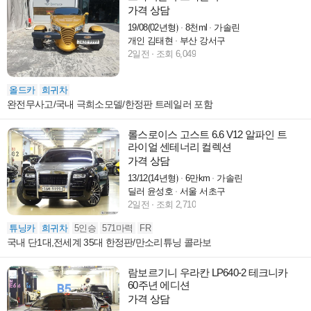
가격 상담
19/08(02년형)
8천ml
가솔린
개인 김태현
부산 강서구
2일전
조회 6,049
올드카
희귀차
완전무사고/국내 극희소모델/한정판 트레일러 포함
롤스로이스 고스트 6.6 V12 알파인 트
라이얼 센테너리 컬렉션
가격 상담
13/12(14년형)
6만km
가솔린
딜러 윤성호
서울 서초구
2일전
조회 2,710
튜닝카
희귀차
5인승
571마력
FR
국내 단1대,전세계 35대 한정판/만소리튜닝 콜라보
람보르기니 우라칸 LP640-2 테크니카
60주년 에디션
가격 상담