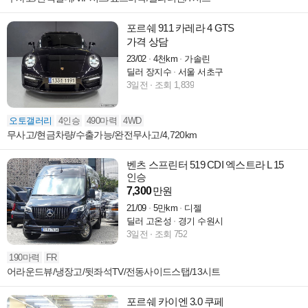
포르쉐 911 카레라 4 GTS
가격 상담
23/02
4천km
가솔린
딜러 장지수
서울 서초구
3일전
조회 1,839
오토갤러리
4인승
490마력
4WD
무사고/현금차량/수출가능/완전무사고/4,720km
벤츠 스프린터 519 CDI 엑스트라 L 15
인승
7,300
만원
21/09
5만km
디젤
딜러 고온성
경기 수원시
3일전
조회 752
190마력
FR
어라운드뷰/냉장고/뒷좌석TV/전동사이드스탭/13시트
포르쉐 카이엔 3.0 쿠페