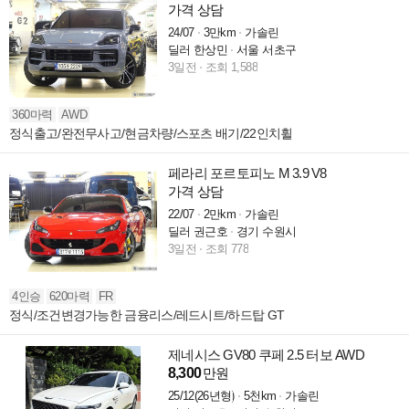
가격 상담
24/07
3만km
가솔린
딜러 한상민
서울 서초구
3일전
조회 1,588
360마력
AWD
정식출고/완전무사고/현금차량/스포츠 배기/22인치휠
페라리 포르토피노 M 3.9 V8
가격 상담
22/07
2만km
가솔린
딜러 권근호
경기 수원시
3일전
조회 778
4인승
620마력
FR
정식/조건변경가능한 금융리스/레드시트/하드탑 GT
제네시스 GV80 쿠페 2.5 터보 AWD
8,300
만원
25/12(26년형)
5천km
가솔린