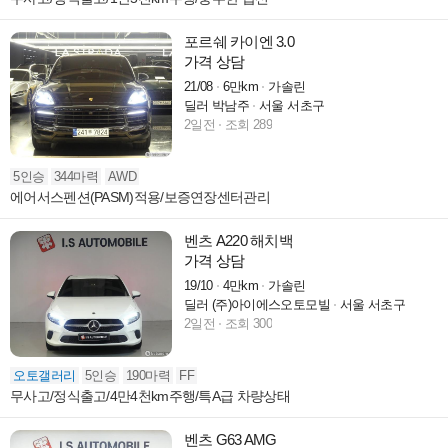
포르쉐 카이엔 3.0
가격 상담
21/08
6만km
가솔린
딜러 박남주
서울 서초구
2일전
조회 289
5인승
344마력
AWD
에어서스펜션(PASM)적용/보증연장센터관리
벤츠 A220 해치백
가격 상담
19/10
4만km
가솔린
딜러 (주)아이에스오토모빌
서울 서초구
2일전
조회 300
오토갤러리
5인승
190마력
FF
무사고/정식출고/4만4천km주행/특A급 차량상태
벤츠 G63 AMG