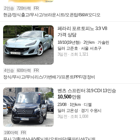
2인승
720마력
FR
현금/정식출고/무사고/브라운시트/오픈탑/B&W오디오
페라리 포르토피노 3.9 V8
가격 상담
18/10(19년형)
2만km
가솔린
딜러 고준호
서울 서초구
3일전
조회 1,321
4인승
600마력
FR
정식/무사고/무늬리스/가변배기/프론트PPF/경정비
벤츠 스프린터 319 CDI 13인승
10,500
만원
23/08
1만km
디젤
딜러 고온성
경기 수원시
3일전
조회 1,008
190마력
FR
무사고/흰색실내/VIP시트/요트바닥/풀파티션/7시트