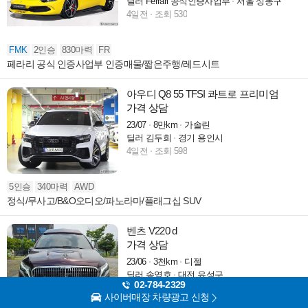
딜러 Ferrari 공식인증사업부
서울 성동구
4일전
조회 530
FMK
2인승
830마력
FR
페라리 공식 인증사업부 인증매물/짧은주행/레드시트
아우디 Q8 55 TFSI 콰트로 프리미엄
가격 상담
23/07
8만km
가솔린
딜러 김두희
경기 용인시
4일전
조회 598
5인승
340마력
AWD
정식/무사고/B&O오디오/파노라마/플래그십 SUV
벤츠 V220 d
가격 상담
23/06
3천km
디젤
딜러 송영호
대전 유성구
02-784-2329
5일전
조회 5,437
사이버매장 차량광고 신청