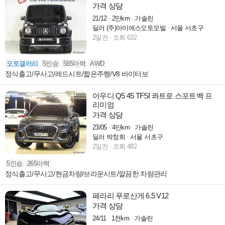
가격 상담
21/12
2만km
가솔린
딜러 (주)아이에스오토모빌
서울 서초구
2일전
조회 632
오토갤러리
5인승
585마력
AWD
정식출고/무사고/레드시트/짧은주행/V8 바이터보
아우디 Q5 45 TFSI 콰트로 스포트백 프
리미엄
가격 상담
23/05
4만km
가솔린
딜러 박창희
서울 서초구
2일전
조회 482
5인승
265마력
정식출고/무사고/현금차량/브라운시트/깔끔한 차량관리
페라리 푸로산게 6.5 V12
가격 상담
24/11
1천km
가솔린