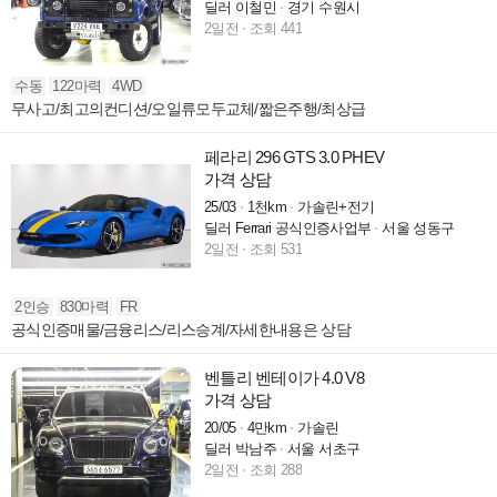
딜러 이철민
경기 수원시
2일전
조회 441
수동
122마력
4WD
무사고/최고의컨디션/오일류모두교체/짧은주행/최상급
페라리 296 GTS 3.0 PHEV
가격 상담
25/03
1천km
가솔린+전기
딜러 Ferrari 공식인증사업부
서울 성동구
2일전
조회 531
2인승
830마력
FR
공식인증매물/금융리스/리스승계/자세한내용은 상담
벤틀리 벤테이가 4.0 V8
가격 상담
20/05
4만km
가솔린
딜러 박남주
서울 서초구
2일전
조회 288