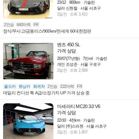
23/12
900km
가솔린
딜러 신현철
서울 서초구
2일전
조회 3,410
2인승
640마력
FR
정식/무사고/금융리스/900km/전세계 60대한정판
벤츠 450 SL
가격 상담
20/07(77년형)
7만ml
가솔린
개인 조성준
서울 구로구
2일전
조회 2,589
올드카
튜닝카
희귀차
2인승
222마력
FR
데일리 컨디션 특 A급/소장가치 UP 가격 상승 중
마세라티 MC20 3.0 V6
가격 상담
22/10
4천km
가솔린
딜러 (주)스피젠
서울 서초구
2일전
조회 1,607