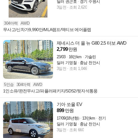
딜러 권근호
경기 수원시
3일전
조회 2,620
304마력
AWD
무사고/신차가9,990만/MLA램프/액티브 에어플랩
제네시스 더 올 뉴 G80 2.5 터보 AWD
2,799
만원
23/03
16만km
가솔린
딜러 기영철
충남 천안시
3일전
조회 1,046
5인승
304마력
AWD
1인소유/완전무사고/파퓰러패키지/SDS2/뒷자석통풍
기아 쏘울 EV
899
만원
17/09(18년형)
13만km
전기
딜러 기영철
충남 천안시
3일전
조회 660