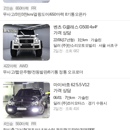
2인승
650마력
FR
무사고/3만3천km/걸윙도어/650마력 8기통오픈카
벤츠 G클래스 G500 4x4²
가격 상담
22/06(17년형)
1만km
가솔린
딜러 (주)만소리오토모빌리
서울 서초구
2일전
조회 682
422마력
AWD
무사고/짧은주행/전동발판/8기통 정통 오프로더
마이바흐 62 5.5 V12
가격 상담
06/01
7만km
가솔린
딜러 (주)조이모터스
경기 수원시
2일전
조회 416
4인승
550마력
FR
정식출고/신형개조/실내커스텀 독일현지작업/전체PPF