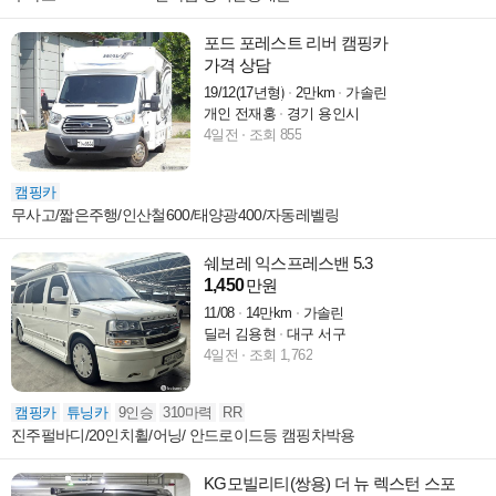
포드 포레스트 리버 캠핑카
가격 상담
19/12(17년형)
2만km
가솔린
개인 전재홍
경기 용인시
4일전
조회 855
캠핑카
무사고/짧은주행/인산철600/태양광400/자동레벨링
쉐보레 익스프레스밴 5.3
1,450
만원
11/08
14만km
가솔린
딜러 김용현
대구 서구
4일전
조회 1,762
캠핑카
튜닝카
9인승
310마력
RR
진주펄바디/20인치휠/어닝/ 안드로이드등 캠핑차박용
KG모빌리티(쌍용) 더 뉴 렉스턴 스포