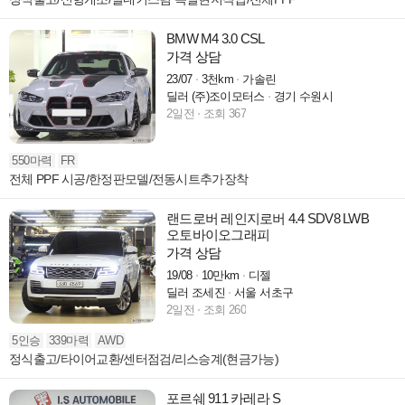
BMW M4 3.0 CSL
가격 상담
23/07
3천km
가솔린
딜러 (주)조이모터스
경기 수원시
2일전
조회 367
550마력
FR
전체 PPF 시공/한정판모델/전동시트추가장착
랜드로버 레인지로버 4.4 SDV8 LWB
오토바이오그래피
가격 상담
19/08
10만km
디젤
딜러 조세진
서울 서초구
2일전
조회 260
5인승
339마력
AWD
정식출고/타이어교환/센터점검/리스승계(현금가능)
포르쉐 911 카레라 S